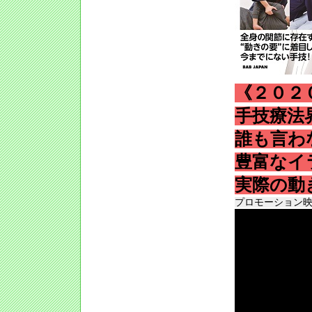
《２０２
手技療法
誰も言わ
豊富なイ
実際の動
プロモーション