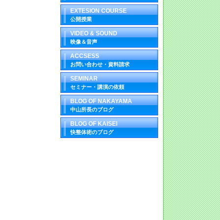
EXTESION COURSE
公開授業
VIDEO & SOUND
映像＆音声
ACCSESS
お問い合わせ・資料請求
SEMINAR
セミナー・講演の依頼
BLOG OF NAKAYAMA
中山所長のブログ
BLOG OF KAISEI
快整体術のブログ