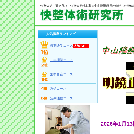
快整体術・研究所は、快整体術総本家＝中山隆嗣所長が創始した整体
人気講座ランキング
短期通学コース
一年通学コース
集中合宿コース
通信コース
短期通信コース
2026年1月