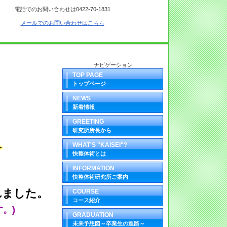
電話でのお問い合わせは
0422-70-1831
メールでのお問い合わせはこちら
ナビゲーション
TOP PAGE
トップページ
NEWS
新着情報
GREETING
研究所所長から
WHAT'S "KAISEI"?
快整体術とは
INFORMATION
快整体術研究所ご案内
れました。
COURSE
コース紹介
。)
GRADUATION
未来予想図～卒業生の進路～