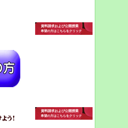
資料請求および公開授業
希望の方はこちらをクリック
資料請求および公開授業
希望の方はこちらをクリック