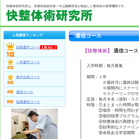
快整体術研究所は、快整体術総本家＝中山隆嗣所長が創始した整体術の指導機関です。
通信コース
人気講座ランキング
短期通学コース
【快整体術】
通信コース
一年通学コース
入学時期：毎月募集
期間：１年
集中合宿コース
※最終月に最終試験と開
※期間内にスクーリング
通信コース
※スクーリングのサポー
定員：毎月８名（添削・スク
短期通信コース
特徴：①まとまった時間が取
②場所・時間を問わず
③個別指導プログラムの
④快整体術の商標をブラ
⑤効率的なスクーリング
⑥余裕ある学習期間