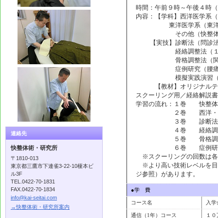
時間：午前９時～午後４時（
内容：【学科】西洋医学系（
東洋医学系（東洋医学概
その他（快整体術概論
【実技】診断法（問診法
経絡調整法（１４経脈
骨格調整法（関節部緩
症例研究（腰痛・肩コ
模擬実践演習（実際の
【教材】オリジナルテキス
スクーリング用／経絡解説書
学習の流れ：１巻 快整体
２巻 西洋・東洋医
３巻 診断法・経絡調
４巻 経絡調整（陰
連絡先
５巻 骨格調整 →
６巻 症例研究 →
快整体術・研究所
※スクーリングの回数は各
〒1810-013
※より高い技術レベルを目
東京都三鷹市下連雀3-22-10榎本ビ
ジ参照）があります。
ル3F
TEL.0422-70-1831
FAX.0422-70-1834
●学 費
info@kai-seitai.com
コース名
入学
→快整体術・研究所案内
通信（1年）コース
１０