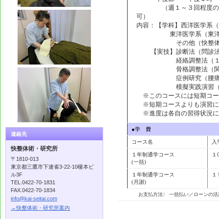
（週１～３回程度の通学
可）
内容：【学科】西洋医学系（
東洋医学系（東洋医学概
その他（快整体術概論
【実技】診断法（問診法
経絡調整法（１４経脈
骨格調整法（関節部緩
症例研究（腰痛・肩コ
模擬実践演習（実際の
※このコースには短期コー
※短期コースよりも演習に
※進度は各自の習得状況に
●学 費
連絡先
コース名
入
快整体術・研究所
１年制通学コース
１
〒1810-013
(一括)
東京都三鷹市下連雀3-22-10榎本ビ
ル3F
１年制通学コース
１
(月謝)
TEL.0422-70-1831
FAX.0422-70-1834
お支払方法〉 一括払い／ローンの
info@kai-seitai.com
→快整体術・研究所案内