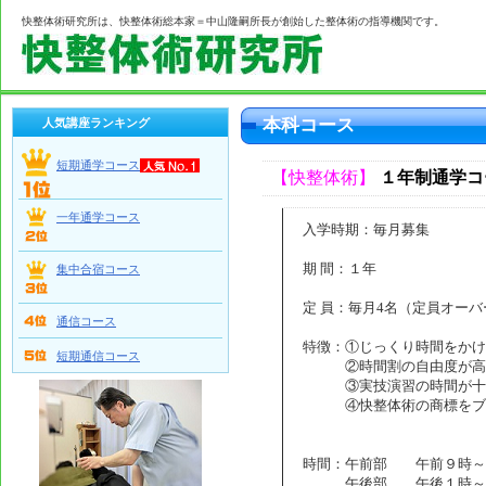
快整体術研究所は、快整体術総本家＝中山隆嗣所長が創始した整体術の指導機関です。
本科コース
人気講座ランキング
短期通学コース
【快整体術】
１年制通学コ
一年通学コース
入学時期：毎月募集
期 間：１年
集中合宿コース
定 員：毎月4名（定員オー
通信コース
特徴：①じっくり時間をかけ
短期通信コース
②時間割の自由度が高く
③実技演習の時間が十分
④快整体術の商標をブラ
時間：午前部 午前９時～
午後部 午後１時～