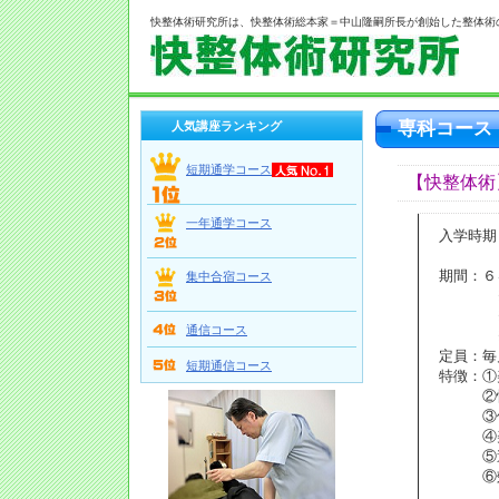
快整体術研究所は、快整体術総本家＝中山隆嗣所長が創始した整体術
専科コース
人気講座ランキング
短期通学コース
【快整体術
一年通学コース
入学時期
期間：６
集中合宿コース
※最終
※期間
通信コース
※スク
定員：毎
短期通信コース
特徴：①
②快整
③個別
④美容
⑤遠距
⑥効率