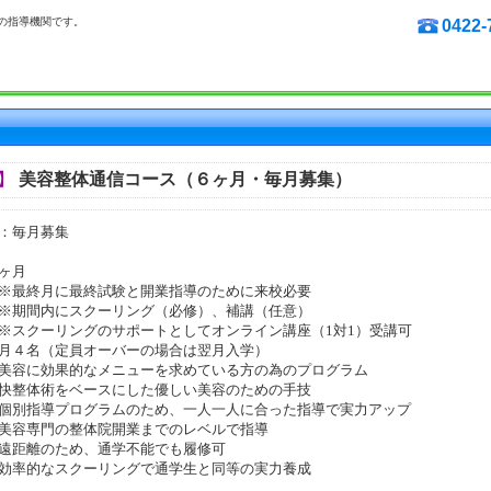
の指導機関です。
0422-
】
美容整体通信コース（６ヶ月・毎月募集）
：毎月募集
ヶ月
月に最終試験と開業指導のために来校必要
内にスクーリング（必修）、補講（任意）
ーリングのサポートとしてオンライン講座（1対1）受講可
月４名（定員オーバーの場合は翌月入学）
美容に効果的なメニューを求めている方の為のプログラム
体術をベースにした優しい美容のための手技
指導プログラムのため、一人一人に合った指導で実力アップ
専門の整体院開業までのレベルで指導
離のため、通学不能でも履修可
的なスクーリングで通学生と同等の実力養成