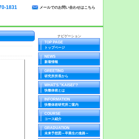
70-1831
メールでのお問い合わせはこちら
ナビゲーション
TOP PAGE
トップページ
NEWS
新着情報
GREETING
研究所所長から
WHAT'S "KAISEI"?
快整体術とは
INFORMATION
快整体術研究所ご案内
COURSE
コース紹介
GRADUATION
未来予想図～卒業生の進路～