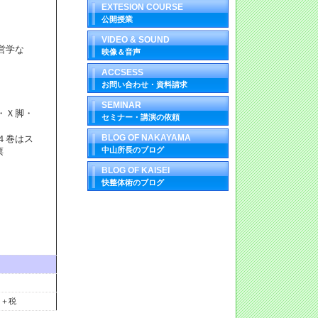
EXTESION COURSE
公開授業
VIDEO & SOUND
営学な
映像＆音声
ACCSESS
お問い合わせ・資料請求
SEMINAR
・Ｘ脚・
セミナー・講演の依頼
BLOG OF NAKAYAMA
４巻はス
中山所長のブログ
票
BLOG OF KAISEI
快整体術のブログ
円＋税