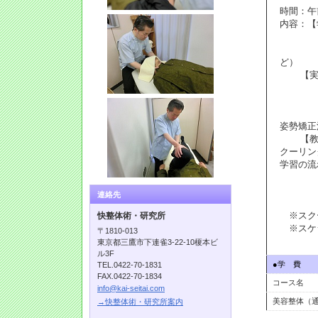
時間：午
内容：【
東洋医
その他
ど）
【実技
経絡調
骨格調
症例研
姿勢矯正
【教材
クーリン
学習の
２巻
３巻 
連絡先
４巻
※スクー
快整体術・研究所
※スケジ
〒1810-013
東京都三鷹市下連雀3-22-10榎本ビ
ル3F
●学 費
TEL.0422-70-1831
FAX.0422-70-1834
コース名
info@kai-seitai.com
美容整体（
→快整体術・研究所案内